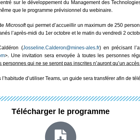
centré sur le développement du Management des Technologies O
 même que le programme prévisionnel du webinaire.
de
Microsoft
qui permet d’accueillir un maximum de 250 personn
tanés l’après-midi du 1er octobre et le matin du vendredi 2 octob
Caldéron (
Josseline.Calderon@mines-ales.fr
) en précisant l’
om
>. Une invitation sera envoyée à toutes les personnes régul
 les personnes qui ne se seront pas inscrites n’auront qu’un accès
l’habitude d’utiliser Teams, un guide sera transférer afin de téléc
Télécharger le programme