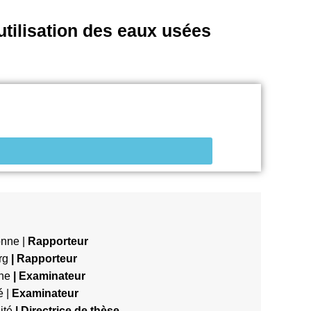
utilisation des eaux usées
onne |
Rapporteur
urg
| Rapporteur
ine
|
Examinateur
é |
Examinateur
ité
|
Directrice de thèse