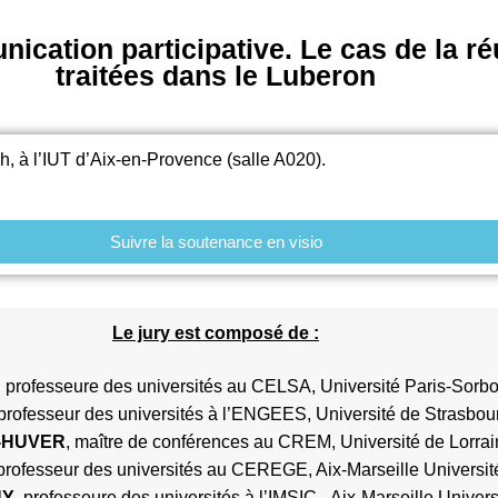
nication participative. Le cas de la ré
traitées dans le Luberon
4h, à l’IUT d’Aix-en-Provence (salle A020).
Suivre la soutenance en visio
Le jury est composé de :
, professeure des universités au CELSA, Université Paris-Sorb
 professeur des universités à l’ENGEES, Université de Strasbo
D-HUVER
, maître de conférences au CREM, Université de Lorra
 professeur des universités au CEREGE, Aix-Marseille Universit
NY
, professeure des universités à l’IMSIC,
Aix-Marseille Univers