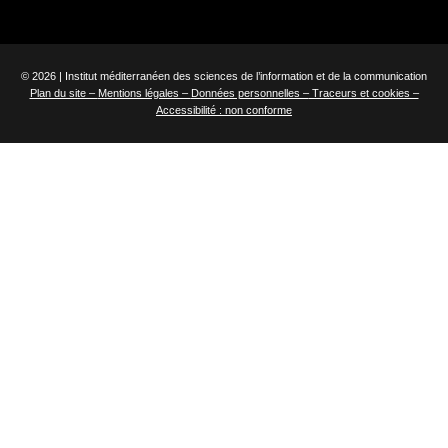
© 2026 | Institut méditerranéen des sciences de l’information et de la communication
Plan du site –
Mentions légales –
Données personnelles –
Traceurs et cookies –
Accessibilité : non conforme