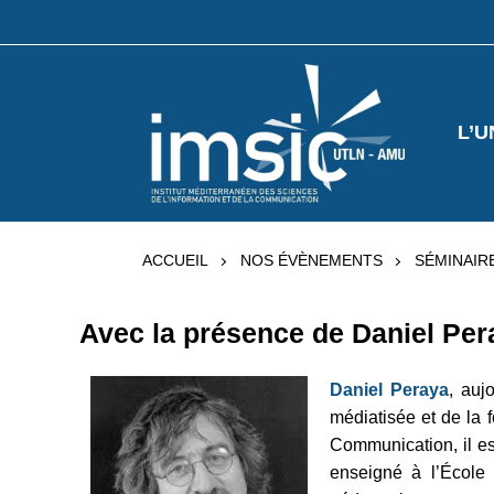
L’U
ACCUEIL
NOS ÉVÈNEMENTS
SÉMINAIR
Avec la présence de Daniel Per
Daniel Peraya
, auj
médiatisée et de la 
Communication, il es
enseigné à l’École