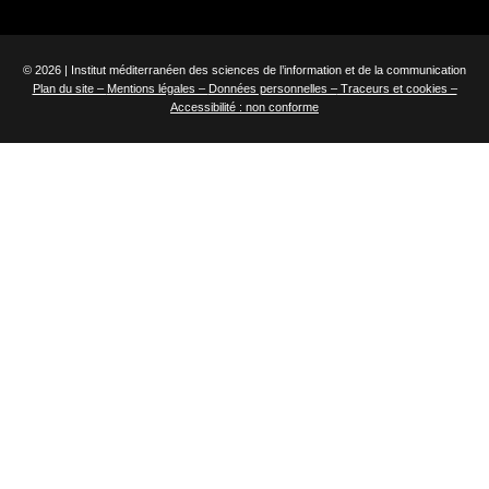
© 2026 | Institut méditerranéen des sciences de l’information et de la communication
Plan du site –
Mentions légales –
Données personnelles –
Traceurs et cookies –
Accessibilité : non conforme