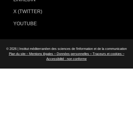
X (TWITTER)
YOUTUBE
© 2026 | Institut méditerranéen des sciences de l’information et de la communication
Plan du site –
Mentions légales –
Données personnelles –
Traceurs et cookies –
Accessibilité : non conforme