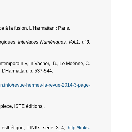
 à la fusion, L’Harmattan : Paris.
logiques,
Interfaces Numériques, Vol.1, n°3
.
ontemporain », in Vacher, B., Le Moënne, C.
, L’Harmattan, p. 537-544.
rn.info/revue-hermes-la-revue-2014-3-page-
plexe, ISTE éditions
,.
.
 esthétique, LINKs série 3_4,
http://links-