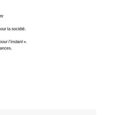
rir
pour la société.
pour l’instant
».
sances.