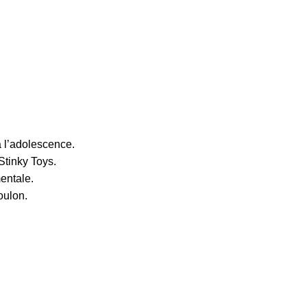
à l’adolescence.
Stinky Toys.
mentale.
oulon.
: