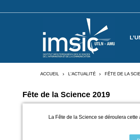
L’U
ACCUEIL
L'ACTUALITÉ
FÊTE DE LA SCI
Fête de la Science 2019
La
Fête
de
la
Science
se
dé
roulera cett