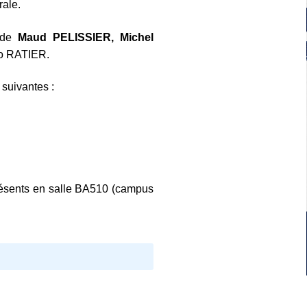
rale.
é de
Maud PELISSIER,
Michel
o RATIER.
suivantes :
présents en salle BA510 (campus