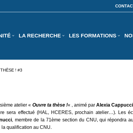
CONTAC
NITÉ
LA RECHERCHE
LES FORMATIONS
NO
THÈSE ! #3
isième atelier «
Ouvre ta thèse !
« , animé par
Alexia Cappucc
oire sera effectué (HAL, HCERES, prochain atelier…). Les éch
nucci
, membre de la 71ème section du CNU, qui répondra aux
la qualification au CNU.